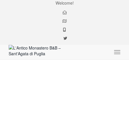
Welcome!
Toggle
#Capodanze