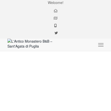
Welcome!
Toggle
salento