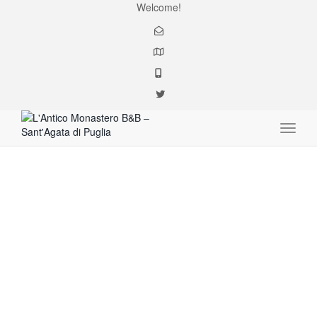
Welcome!
Toggle
#domicilio